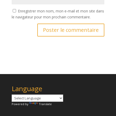
Enregistrer mon nom, mon e-mail et mon site dans
le navigateur pour mon prochain commentaire.
A
l
t
e
r
n
a
t
Language
i
v
e
Powered by
Translate
: